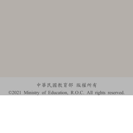
中華民國教育部 版權所有
©2021 Ministry of Education, R.O.C. All rights reserved.
:::
個資法及隱私聲明
|
辭典公眾授權網
|
意見交流
|
網網相連