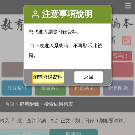
☰
學習筆記
基本檢索
進階檢索
注音索引
筆畫索引
部首索引
辭典附錄
首頁
>
辭典附錄
>
檢索結果列表
:::
輸入「
=燉
」查詢字詞，找到正文 2 則，附錄 0 則相關資料。
正文(2)
附錄(0)