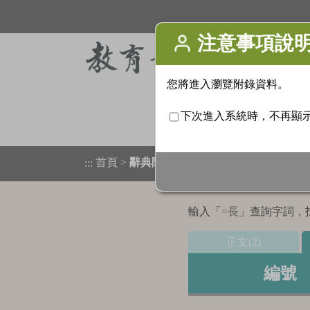
首頁
>
辭典附錄
>
檢索結果列表
:::
輸入「
=長
」查詢字詞，找
正文(2)
編號