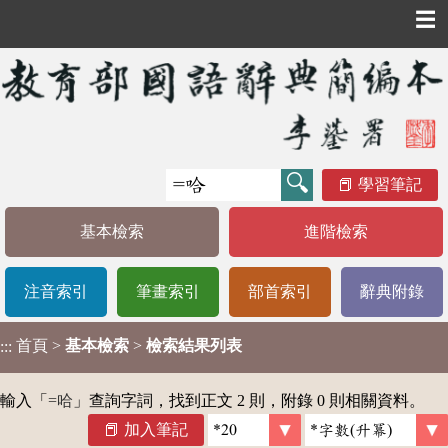
☰
學習筆記
基本檢索
進階檢索
注音索引
筆畫索引
部首索引
辭典附錄
首頁
>
基本檢索
>
檢索結果列表
:::
輸入「
=哈
」查詢字詞，找到正文 2 則，附錄 0 則相關資料。
加入筆記