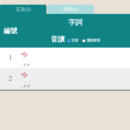
正文(2)
附錄(0)
字詞
編號
音讀
注音
漢語拼音
哈
1
ㄏㄚ
哈
2
ˇ
ㄏㄚ