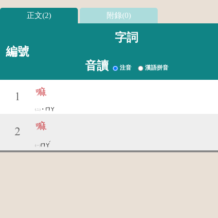
正文(2)
附錄(0)
字詞
編號
音讀
注音
漢語拼音
嘛
1
˙ㄇㄚ
嘛
2
ˊ
ㄇㄚ