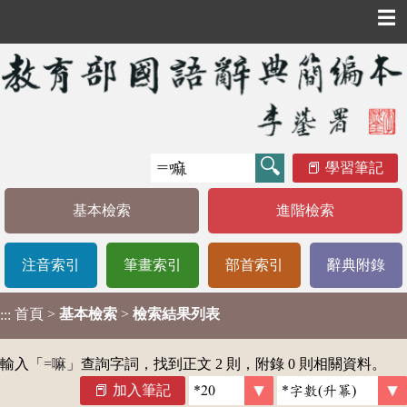
☰
學習筆記
基本檢索
進階檢索
注音索引
筆畫索引
部首索引
辭典附錄
首頁
>
基本檢索
>
檢索結果列表
:::
輸入「
=嘛
」查詢字詞，找到正文 2 則，附錄 0 則相關資料。
加入筆記