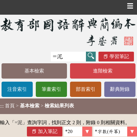
☰
學習筆記
基本檢索
進階檢索
注音索引
筆畫索引
部首索引
辭典附錄
首頁
>
基本檢索
>
檢索結果列表
:::
輸入「
=泥
」查詢字詞，找到正文 2 則，附錄 0 則相關資料。
加入筆記