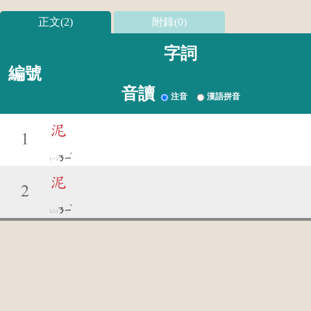
正文(2)
附錄(0)
字詞
編號
音讀
注音
漢語拼音
泥
1
ˊ
ㄋㄧ
泥
2
ˋ
ㄋㄧ