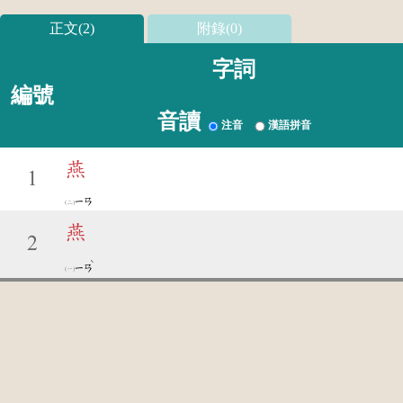
正文(2)
附錄(0)
字詞
編號
音讀
注音
漢語拼音
燕
1
ㄧㄢ
燕
2
ˋ
ㄧㄢ