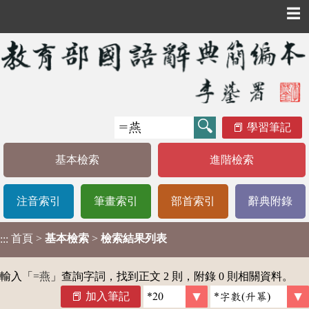
☰
學習筆記
基本檢索
進階檢索
注音索引
筆畫索引
部首索引
辭典附錄
首頁
>
基本檢索
>
檢索結果列表
:::
輸入「
=燕
」查詢字詞，找到正文 2 則，附錄 0 則相關資料。
加入筆記