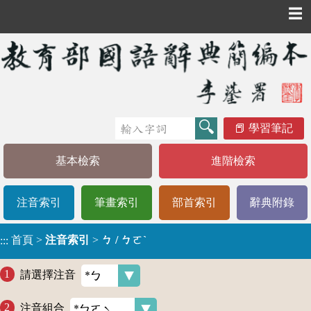
☰
學習筆記
基本檢索
進階檢索
注音索引
筆畫索引
部首索引
辭典附錄
首頁
>
注音索引
>
ㄅ / ㄅㄛˋ
:::
請選擇注音
注音組合