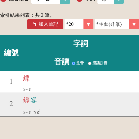
索引結果列表：共
2
筆。
加入筆記
字詞
編號
音讀
注音
漢語拼音
鏢
1
ㄅㄧㄠ
鏢
客
2
ˋ
ㄅㄧㄠ
ㄎㄜ