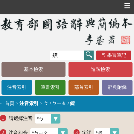
☰
學習筆記
基本檢索
進階檢索
注音索引
筆畫索引
部首索引
辭典附錄
首頁
>
注音索引
>
ㄅ / ㄅㄧㄠ / 鏢
:::
請選擇注音
注音組合
字詞