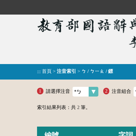
首頁
>
注音索引
>
ㄅ / ㄅㄧㄠ / 鏢
:::
請選擇注音
注音組合
索引結果列表：共
2
筆。
編號
字詞