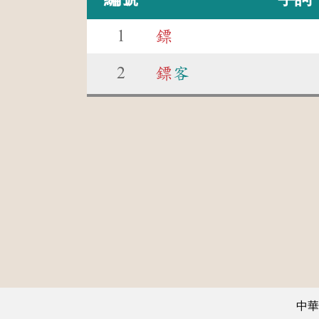
1
鏢
2
鏢
客
中華