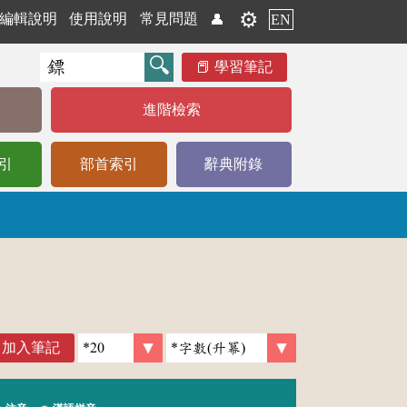
⚙️
編輯說明
使用說明
常見問題
👤
EN
學習筆記
進階檢索
引
部首索引
辭典附錄
加入筆記