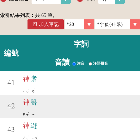
索引結果列表：共
65
筆。
加入筆記
字詞
編號
音讀
注音
漢語拼音
神
案
41
ˊ
ˋ
ㄕㄣ
ㄢ
神
醫
42
ˊ
ㄕㄣ
ㄧ
神
遊
43
ˊ
ˊ
ㄕㄣ
ㄧㄡ