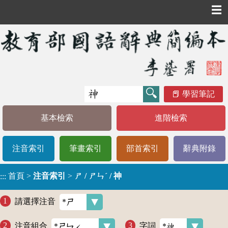
☰
學習筆記
基本檢索
進階檢索
注音索引
筆畫索引
部首索引
辭典附錄
首頁
>
注音索引
>
ㄕ / ㄕㄣˊ / 神
:::
請選擇注音
注音組合
字詞