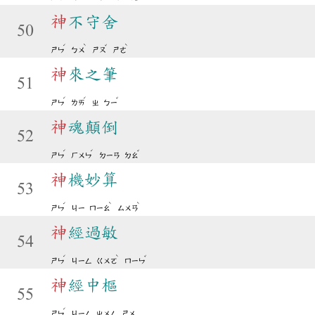
神
不守舍
50
ˊ
ˋ
ˇ
ˋ
ㄕㄣ
ㄅㄨ
ㄕㄡ
ㄕㄜ
神
來之筆
51
ˊ
ˊ
ˇ
ㄕㄣ
ㄌㄞ
ㄓ
ㄅㄧ
神
魂顛倒
52
ˊ
ˊ
ˇ
ㄕㄣ
ㄏㄨㄣ
ㄉㄧㄢ
ㄉㄠ
神
機妙算
53
ˊ
ˋ
ˋ
ㄕㄣ
ㄐㄧ
ㄇㄧㄠ
ㄙㄨㄢ
神
經過敏
54
ˊ
ˋ
ˇ
ㄕㄣ
ㄐㄧㄥ
ㄍㄨㄛ
ㄇㄧㄣ
神
經中樞
55
ˊ
ㄕㄣ
ㄐㄧㄥ
ㄓㄨㄥ
ㄕㄨ