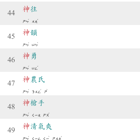
神
往
44
ˊ
ˇ
ㄕㄣ
ㄨㄤ
神
韻
45
ˊ
ˋ
ㄕㄣ
ㄩㄣ
神
勇
46
ˊ
ˇ
ㄕㄣ
ㄩㄥ
神
農氏
47
ˊ
ˊ
ˋ
ㄕㄣ
ㄋㄨㄥ
ㄕ
神
槍手
48
ˊ
ˇ
ㄕㄣ
ㄑㄧㄤ
ㄕㄡ
神
清氣爽
49
ˊ
ˋ
ˇ
ㄕㄣ
ㄑㄧㄥ
ㄑㄧ
ㄕㄨㄤ