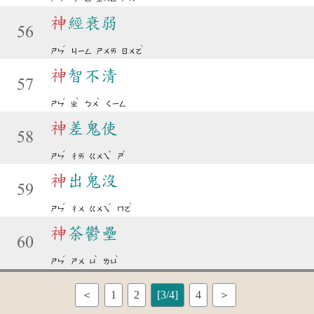
神
經衰弱
56
ˊ
ˋ
ㄕㄣ
ㄐㄧㄥ
ㄕㄨㄞ
ㄖㄨㄛ
神
智不清
57
ˊ
ˋ
ˋ
ㄕㄣ
ㄓ
ㄅㄨ
ㄑㄧㄥ
神
差鬼使
58
ˊ
ˇ
ˇ
ㄕㄣ
ㄔㄞ
ㄍㄨㄟ
ㄕ
神
出鬼沒
59
ˊ
ˇ
ˋ
ㄕㄣ
ㄔㄨ
ㄍㄨㄟ
ㄇㄛ
神
荼鬱壘
60
ˊ
ˋ
ˋ
ㄕㄣ
ㄕㄨ
ㄩ
ㄌㄩ
＜
1
2
[3/4]
4
＞