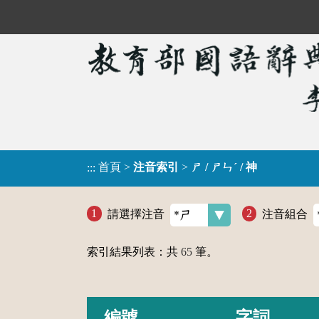
首頁
>
注音索引
>
ㄕ / ㄕㄣˊ / 神
:::
請選擇注音
注音組合
索引結果列表：共
65
筆。
編號
字詞