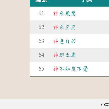
61
神
采飛揚
62
神
采奕奕
63
神
色自若
64
神
遊太虛
65
神
不知鬼不覺
中華