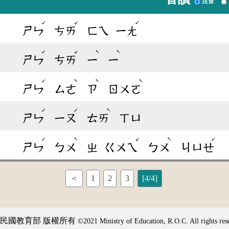
注音
ˊ
ˇ
ˊ
ㄕㄣ
ㄘㄞ
ㄈㄟ
ㄧㄤ
ˊ
ˇ
ˋ
ˋ
ㄕㄣ
ㄘㄞ
ㄧ
ㄧ
ˊ
ˋ
ˋ
ˋ
ㄕㄣ
ㄙㄜ
ㄗ
ㄖㄨㄛ
ˊ
ˊ
ˋ
ㄕㄣ
ㄧㄡ
ㄊㄞ
ㄒㄩ
ˊ
ˋ
ˇ
ˋ
ˊ
ㄕㄣ
ㄅㄨ
ㄓ
ㄍㄨㄟ
ㄅㄨ
ㄐㄩㄝ
＜
1
2
3
[4/4]
民國教育部 版權所有
©2021 Ministry of Education, R.O.C. All rights res