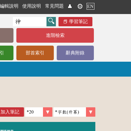
⚙️
編輯說明
使用說明
常見問題
👤
EN
學習筆記
進階檢索
引
部首索引
辭典附錄
加入筆記