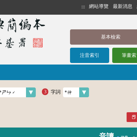
網站導覽
最新消息
:::
基本檢索
注音索引
筆畫索
字詞
音讀