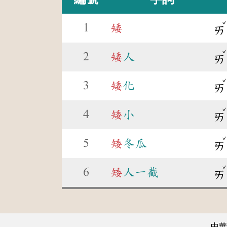
1
矮
ㄞ
2
矮
人
ㄞ
3
矮
化
ㄞ
4
矮
小
ㄞ
5
矮
冬瓜
ㄞ
6
矮
人一截
ㄞ
中華