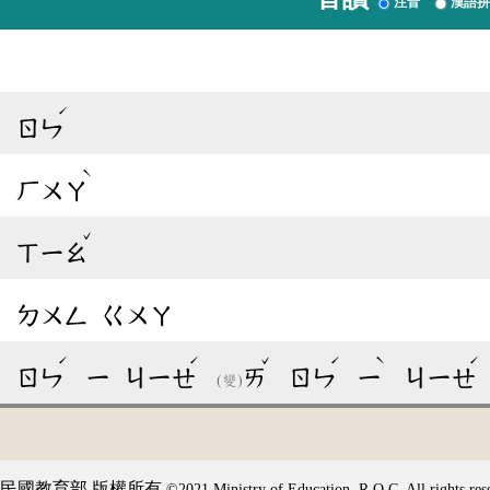
注音
漢語拼
ˇ
ˇ
ˊ
ㄖㄣ
ˇ
ˋ
ㄏㄨㄚ
ˇ
ˇ
ㄒㄧㄠ
ˇ
ㄉㄨㄥ
ㄍㄨㄚ
ˇ
ˊ
ˊ
ˇ
ˊ
ˋ
ˊ
ㄖㄣ
ㄧ
ㄐㄧㄝ
ㄞ
ㄖㄣ
ㄧ
ㄐㄧㄝ
(變)
民國教育部 版權所有
©2021 Ministry of Education, R.O.C. All rights res