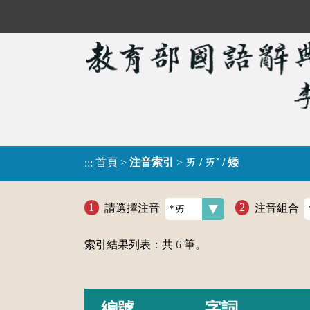
首頁
>
注音索引
>
ㄞ / ㄞˇ / 矮
:::
請選擇注音
注音組合
索引結果列表：共
6
筆。
編號
字詞