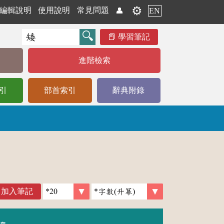
⚙️
編輯說明
使用說明
常見問題
👤
EN
學習筆記
進階檢索
引
部首索引
辭典附錄
加入筆記