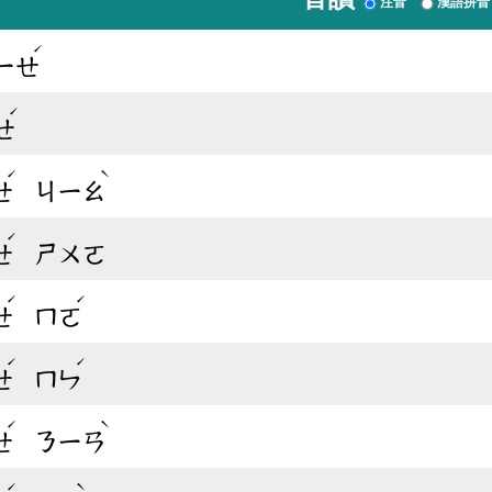
注音
漢語拼音
ˊ
ㄧㄝ
ˊ
ㄝ
ˊ
ˋ
ㄝ
ㄐㄧㄠ
ˊ
ㄝ
ㄕㄨㄛ
ˊ
ˊ
ㄝ
ㄇㄛ
ˊ
ˊ
ㄝ
ㄇㄣ
ˊ
ˋ
ㄝ
ㄋㄧㄢ
ˊ
ˋ