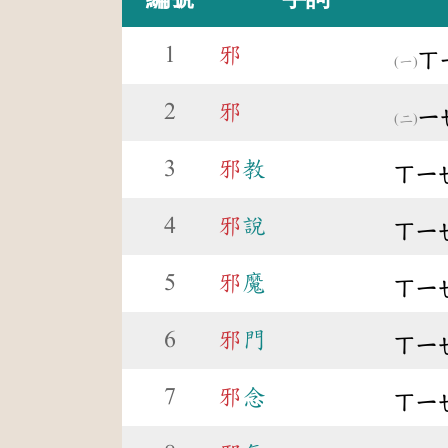
1
邪
ㄒ
2
邪
ㄧ
3
邪
教
ㄒㄧ
4
邪
說
ㄒㄧ
5
邪
魔
ㄒㄧ
6
邪
門
ㄒㄧ
7
邪
念
ㄒㄧ