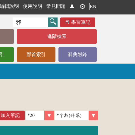
⚙️
編輯說明
使用說明
常見問題
👤
EN
學習筆記
進階檢索
引
部首索引
辭典附錄
加入筆記