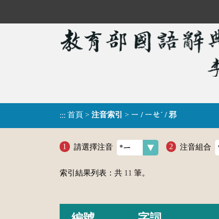
首頁
>
注音索引
>
ㄧ / ㄧㄝˊ / 邪
:::
請選擇注音
注音組合
索引結果列表：共
11
筆。
編號
字詞