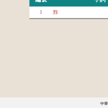
1
黟
中華