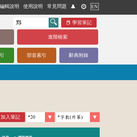
⚙️
編輯說明
使用說明
常見問題
👤
EN
學習筆記
進階檢索
引
部首索引
辭典附錄
加入筆記