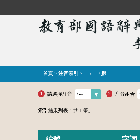
首頁
>
注音索引
>
ㄧ / ㄧ / 黟
:::
請選擇注音
注音組合
索引結果列表：共
1
筆。
編號
字詞