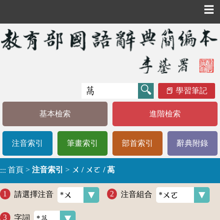
☰
學習筆記
基本檢索
進階檢索
注音索引
筆畫索引
部首索引
辭典附錄
首頁
>
注音索引
>
ㄨ / ㄨㄛ / 萵
:::
請選擇注音
注音組合
字詞