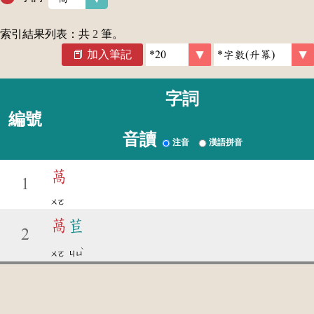
索引結果列表：共
2
筆。
加入筆記
字詞
編號
音讀
注音
漢語拼音
萵
1
ㄨㄛ
萵
苣
2
ˋ
ㄨㄛ
ㄐㄩ