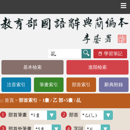
☰
學習筆記
基本檢索
進階檢索
注音索引
筆畫索引
部首索引
辭典附錄
首頁
>
部首索引
>
1畫 / 乙 部+5畫 / 乩
:::
部首筆畫
部首
部首外筆畫
字詞