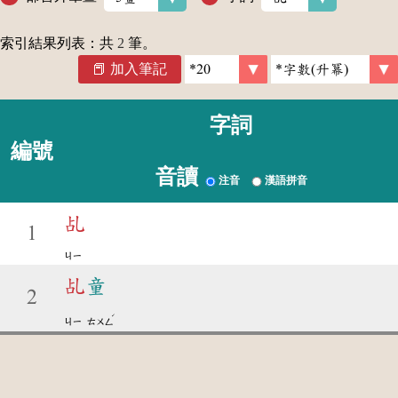
索引結果列表：共
2
筆。
加入筆記
字詞
編號
音讀
注音
漢語拼音
乩
1
ㄐㄧ
乩
童
2
ˊ
ㄐㄧ
ㄊㄨㄥ