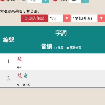
索引結果列表：共
2
筆。
加入筆記
字詞
編號
音讀
注音
漢語拼音
乩
1
ㄐㄧ
乩
童
2
ˊ
ㄐㄧ
ㄊㄨㄥ