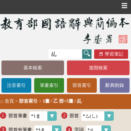
☰
學習筆記
基本檢索
進階檢索
注音索引
筆畫索引
部首索引
辭典附錄
首頁
>
部首索引
>
1畫 / 乙 部+5畫 / 乩
:::
部首筆畫
部首
部首外筆畫
字詞