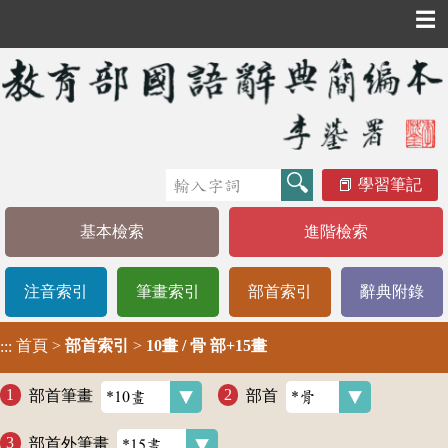
☰
學習筆記
基本檢索
進階檢索
注音索引
筆畫索引
部首索引
辭典附錄
首頁
>
部首索引
>
10畫 / 骨 部+15畫
:::
部首筆畫
部首
部首外筆畫