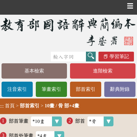
☰
學習筆記
基本檢索
進階檢索
注音索引
筆畫索引
部首索引
辭典附錄
首頁
>
部首索引
>
10畫 / 骨 部+4畫
:::
部首筆畫
部首
部首外筆畫