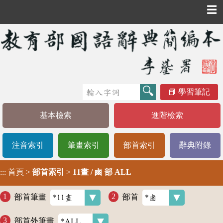
☰
學習筆記
基本檢索
進階檢索
注音索引
筆畫索引
部首索引
辭典附錄
首頁
>
部首索引
>
11畫 / 鹵 部 ALL
:::
部首筆畫
部首
部首外筆畫