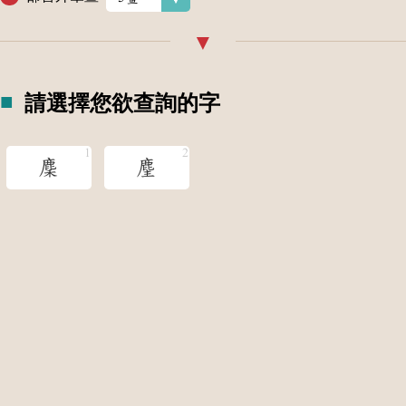
請選擇您欲查詢的字
麇
麈