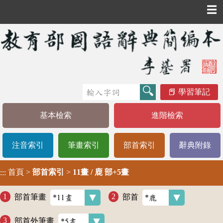
☰
學習筆記
基本檢索
進階檢索
注音索引
筆畫索引
部首索引
辭典附錄
首頁
>
部首索引
>
11畫 / 鹿 部+5畫
:::
部首筆畫
部首
部首外筆畫