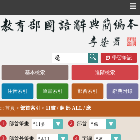
☰
學習筆記
基本檢索
進階檢索
注音索引
筆畫索引
部首索引
辭典附錄
首頁
>
部首索引
>
11畫 / 麻 部 ALL / 麾
:::
部首筆畫
部首
部首外筆畫
字詞