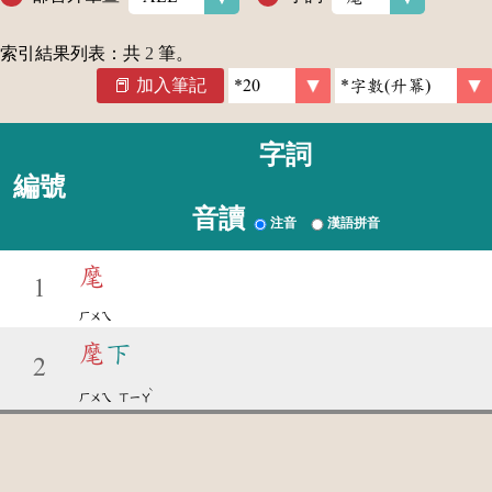
索引結果列表：共
2
筆。
加入筆記
字詞
編號
音讀
注音
漢語拼音
麾
1
ㄏㄨㄟ
麾
下
2
ˋ
ㄏㄨㄟ
ㄒㄧㄚ