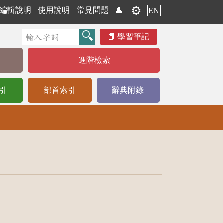
⚙️
編輯說明
使用說明
常見問題
👤
EN
學習筆記
進階檢索
引
部首索引
辭典附錄