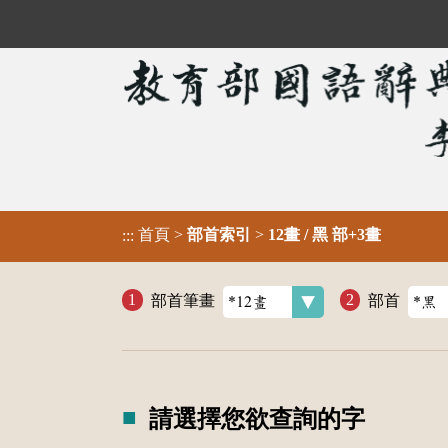
首頁
>
部首索引
>
12畫 / 黑 部+3畫
:::
部首筆畫
部首
請選擇您欲查詢的字