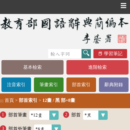
☰
學習筆記
基本檢索
進階檢索
注音索引
筆畫索引
部首索引
辭典附錄
首頁
>
部首索引
>
12畫 / 黑 部+8畫
:::
部首筆畫
部首
部首外筆畫