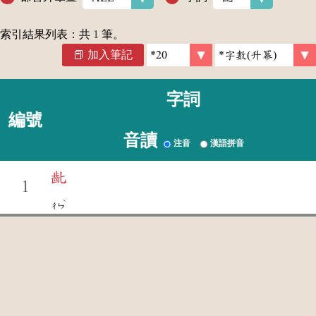
索引結果列表：共
1
筆。
加入筆記
字詞
編號
音讀
注音
漢語拼音
齔
1
ˋ
ㄔㄣ