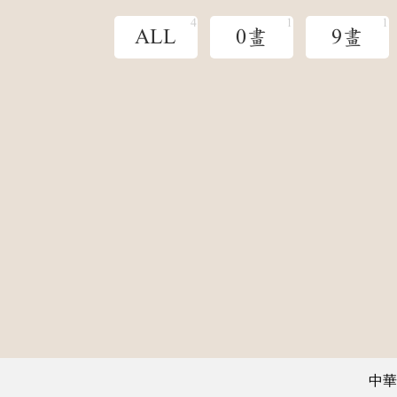
ALL
0畫
9畫
中華