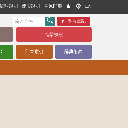
⚙️
編輯說明
使用說明
常見問題
👤
EN
學習筆記
進階檢索
引
部首索引
辭典附錄