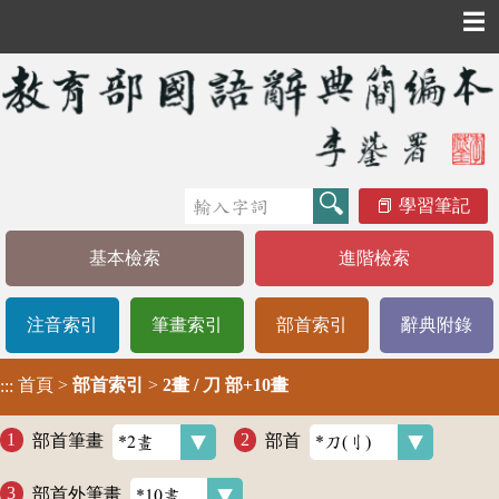
☰
學習筆記
基本檢索
進階檢索
注音索引
筆畫索引
部首索引
辭典附錄
首頁
>
部首索引
>
2畫 / 刀 部+10畫
:::
部首筆畫
部首
部首外筆畫