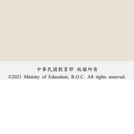
中華民國教育部 版權所有
©2021 Ministry of Education, R.O.C. All rights reserved.
︿
:::
個資法及隱私聲明
|
辭典公眾授權網
|
意見交流
|
網網相連
三峽總院區地址：新北市三峽區三樹路2號、
臺北院區地址：臺北市大安區和平東路一段179號、
回頂端