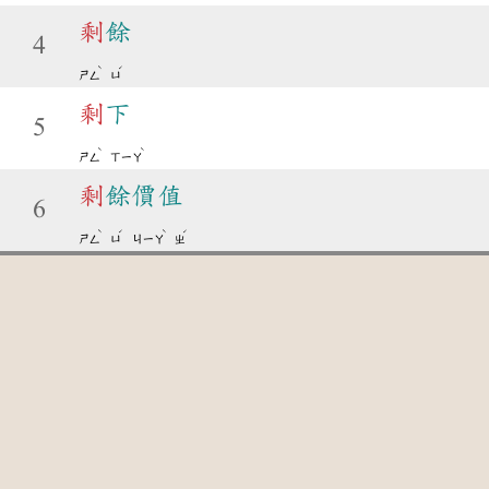
剩
餘
4
ˋ
ˊ
ㄕㄥ
ㄩ
剩
下
5
ˋ
ˋ
ㄕㄥ
ㄒㄧㄚ
剩
餘價值
6
ˋ
ˊ
ˋ
ˊ
ㄕㄥ
ㄩ
ㄐㄧㄚ
ㄓ