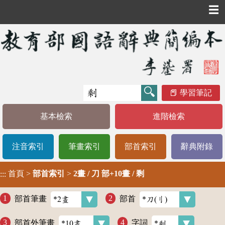
☰
學習筆記
基本檢索
進階檢索
注音索引
筆畫索引
部首索引
辭典附錄
首頁
>
部首索引
>
2畫 / 刀 部+10畫 / 剩
:::
部首筆畫
部首
部首外筆畫
字詞