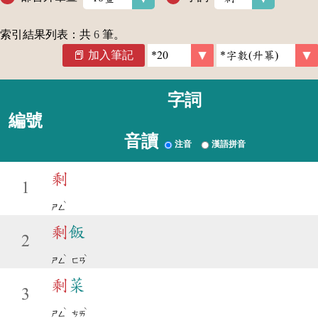
索引結果列表：共
6
筆。
加入筆記
字詞
編號
音讀
注音
漢語拼音
剩
1
ˋ
ㄕㄥ
剩
飯
2
ˋ
ˋ
ㄕㄥ
ㄈㄢ
剩
菜
3
ˋ
ˋ
ㄕㄥ
ㄘㄞ