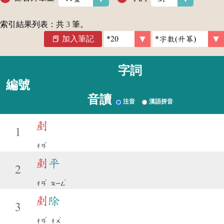
索引結果列表：共
3
筆。
加入筆記
字詞
編號
音讀
注音
漢語拼音
剷
1
ˇ
ㄔㄢ
剷
平
2
ˇ
ˊ
ㄔㄢ
ㄆㄧㄥ
剷
除
3
ˇ
ˊ
ㄔㄢ
ㄔㄨ