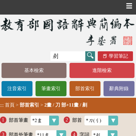
☰
學習筆記
基本檢索
進階檢索
注音索引
筆畫索引
部首索引
辭典附錄
首頁
>
部首索引
>
2畫 / 刀 部+11畫 / 剷
:::
部首筆畫
部首
部首外筆畫
字詞