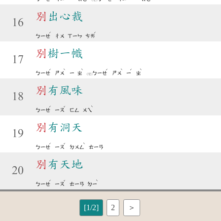
別
出心裁
16
ˊ
ˊ
ㄅㄧㄝ
ㄔㄨ
ㄒㄧㄣ
ㄘㄞ
別
樹一幟
17
ˊ
ˋ
ˋ
ˊ
ˋ
ˊ
ˋ
ㄅㄧㄝ
ㄕㄨ
ㄧ
ㄓ
ㄅㄧㄝ
ㄕㄨ
ㄧ
ㄓ
(變)
別
有風味
18
ˊ
ˇ
ˋ
ㄅㄧㄝ
ㄧㄡ
ㄈㄥ
ㄨㄟ
別
有洞天
19
ˊ
ˇ
ˋ
ㄅㄧㄝ
ㄧㄡ
ㄉㄨㄥ
ㄊㄧㄢ
別
有天地
20
ˊ
ˇ
ˋ
ㄅㄧㄝ
ㄧㄡ
ㄊㄧㄢ
ㄉㄧ
[1/2]
2
＞