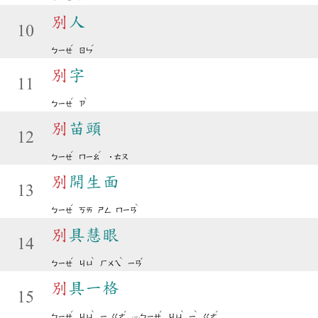
別
人
10
ˊ
ˊ
ㄅㄧㄝ
ㄖㄣ
別
字
11
ˊ
ˋ
ㄅㄧㄝ
ㄗ
別
苗頭
12
ˊ
ˊ
ㄅㄧㄝ
ㄇㄧㄠ
˙ㄊㄡ
別
開生面
13
ˊ
ˋ
ㄅㄧㄝ
ㄎㄞ
ㄕㄥ
ㄇㄧㄢ
別
具慧眼
14
ˊ
ˋ
ˋ
ˇ
ㄅㄧㄝ
ㄐㄩ
ㄏㄨㄟ
ㄧㄢ
別
具一格
15
ˊ
ˋ
ˊ
ˊ
ˋ
ˋ
ˊ
ㄅㄧㄝ
ㄐㄩ
ㄧ
ㄍㄜ
ㄅㄧㄝ
ㄐㄩ
ㄧ
ㄍㄜ
(變)