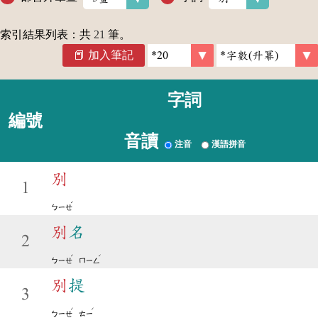
索引結果列表：共
21
筆。
加入筆記
字詞
編號
音讀
注音
漢語拼音
別
1
ˊ
ㄅㄧㄝ
別
名
2
ˊ
ˊ
ㄅㄧㄝ
ㄇㄧㄥ
別
提
3
ˊ
ˊ
ㄅㄧㄝ
ㄊㄧ