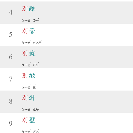
別
離
4
ˊ
ˊ
ㄅㄧㄝ
ㄌㄧ
別
管
5
ˊ
ˇ
ㄅㄧㄝ
ㄍㄨㄢ
別
號
6
ˊ
ˋ
ㄅㄧㄝ
ㄏㄠ
別
緻
7
ˊ
ˋ
ㄅㄧㄝ
ㄓ
別
針
8
ˊ
ㄅㄧㄝ
ㄓㄣ
別
墅
9
ˊ
ˋ
ㄅㄧㄝ
ㄕㄨ