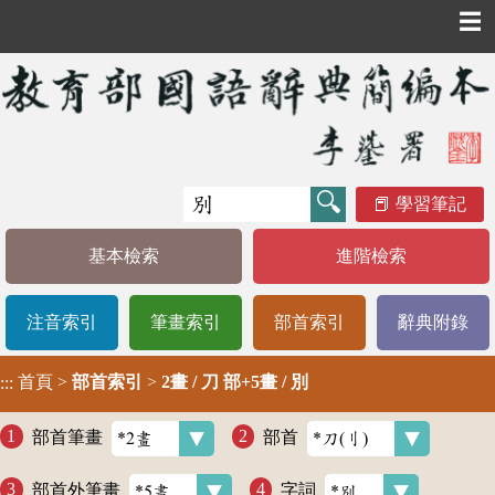
☰
學習筆記
基本檢索
進階檢索
注音索引
筆畫索引
部首索引
辭典附錄
首頁
>
部首索引
>
2畫 / 刀 部+5畫 / 別
:::
部首筆畫
部首
部首外筆畫
字詞