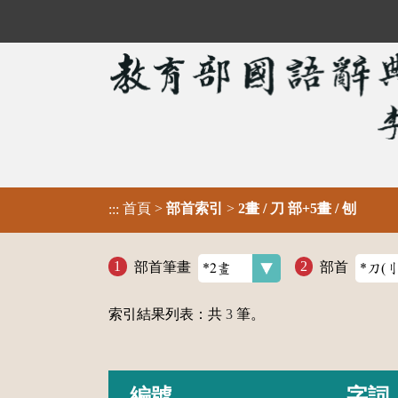
首頁
>
部首索引
>
2畫 / 刀 部+5畫 / 刨
:::
部首筆畫
部首
索引結果列表：共
3
筆。
編號
字詞