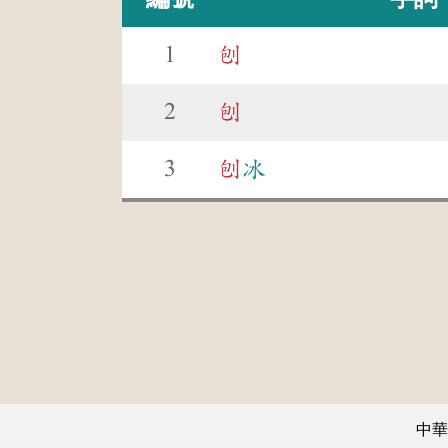
1
刨
2
刨
3
刨
冰
中華