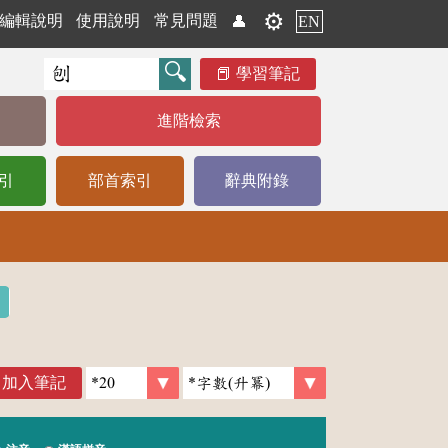
⚙️
編輯說明
使用說明
常見問題
👤
EN
學習筆記
進階檢索
引
部首索引
辭典附錄
加入筆記