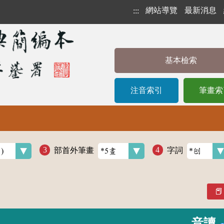
網站導覽
最新消息
:::
基本檢索
注音索引
筆畫索
部首外筆畫
字詞
音讀