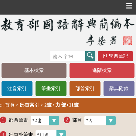
☰
學習筆記
基本檢索
進階檢索
注音索引
筆畫索引
部首索引
辭典附錄
首頁
>
部首索引
>
2畫 / 力 部+11畫
:::
部首筆畫
部首
部首外筆畫