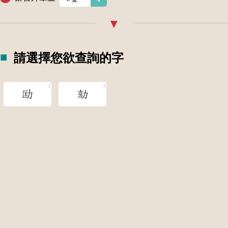
請選擇您欲查詢的字
劻
劾