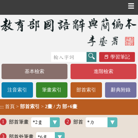
☰
學習筆記
基本檢索
進階檢索
注音索引
筆畫索引
部首索引
辭典附錄
首頁
>
部首索引
>
2畫 / 力 部+6畫
:::
部首筆畫
部首
部首外筆畫