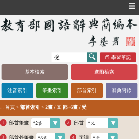
☰
學習筆記
基本檢索
進階檢索
注音索引
筆畫索引
部首索引
辭典附錄
首頁
>
部首索引
>
2畫 / 又 部+6畫 / 受
:::
部首筆畫
部首
部首外筆畫
字詞