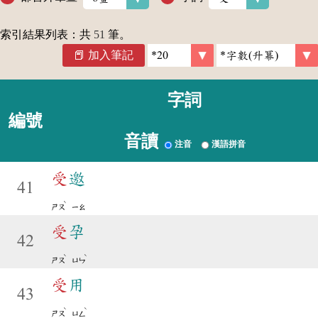
索引結果列表：共
51
筆。
加入筆記
字詞
編號
音讀
注音
漢語拼音
受
邀
41
ˋ
ㄕㄡ
ㄧㄠ
受
孕
42
ˋ
ˋ
ㄕㄡ
ㄩㄣ
受
用
43
ˋ
ˋ
ㄕㄡ
ㄩㄥ