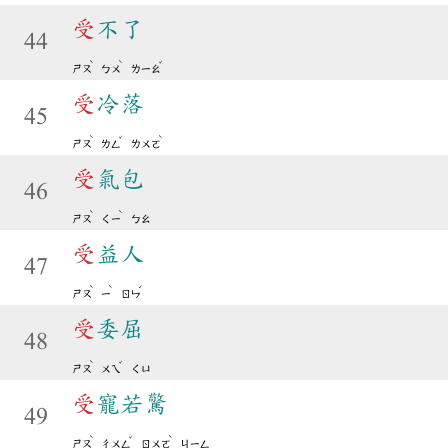
受
不了
44
ˋ
ˋ
ˇ
ㄕㄡ
ㄅㄨ
ㄌㄧㄠ
受
冷落
45
ˋ
ˇ
ˋ
ㄕㄡ
ㄌㄥ
ㄌㄨㄛ
受
氣包
46
ˋ
ˋ
ㄕㄡ
ㄑㄧ
ㄅㄠ
受
益人
47
ˋ
ˋ
ˊ
ㄕㄡ
ㄧ
ㄖㄣ
受
委屈
48
ˋ
ˇ
ㄕㄡ
ㄨㄟ
ㄑㄩ
受
寵若驚
49
ˋ
ˇ
ˋ
ㄕㄡ
ㄔㄨㄥ
ㄖㄨㄛ
ㄐㄧㄥ