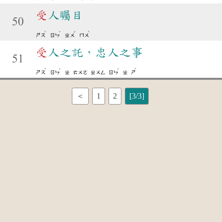
受
人矚目
50
ˋ
ˊ
ˇ
ˋ
ㄕㄡ
ㄖㄣ
ㄓㄨ
ㄇㄨ
受
人之託，忠人之事
51
ˋ
ˊ
ˊ
ˋ
ㄕㄡ
ㄖㄣ
ㄓ
ㄊㄨㄛ
ㄓㄨㄥ
ㄖㄣ
ㄓ
ㄕ
＜
1
2
[3/3]