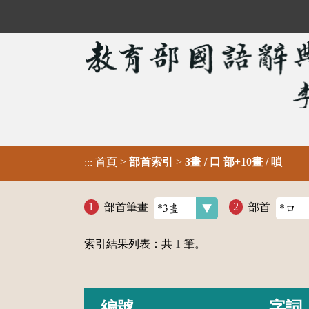
首頁
>
部首索引
>
3畫 / 口 部+10畫 / 嗩
:::
部首筆畫
部首
索引結果列表：共
1
筆。
編號
字詞