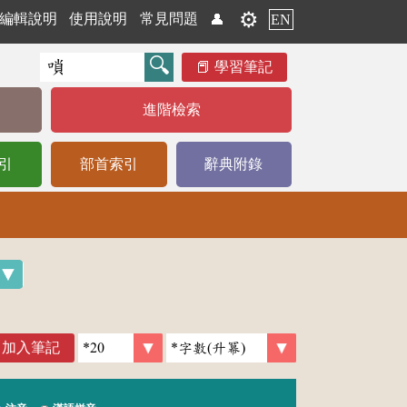
⚙️
編輯說明
使用說明
常見問題
👤
EN
學習筆記
進階檢索
引
部首索引
辭典附錄
加入筆記