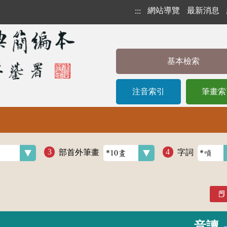
網站導覽
最新消息
:::
基本檢索
注音索引
筆畫索
部首外筆畫
字詞
音讀