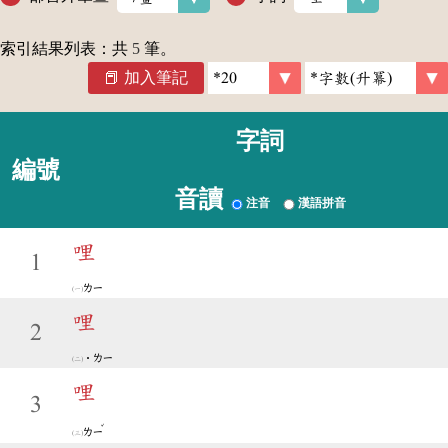
索引結果列表：共
5
筆。
加入筆記
字詞
編號
音讀
注音
漢語拼音
哩
1
ㄌㄧ
哩
2
˙ㄌㄧ
哩
3
ˇ
ㄌㄧ