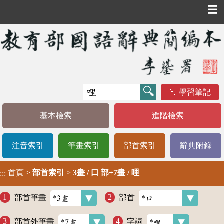
☰
學習筆記
基本檢索
進階檢索
注音索引
筆畫索引
部首索引
辭典附錄
首頁
>
部首索引
>
3畫 / 口 部+7畫 / 哩
:::
部首筆畫
部首
部首外筆畫
字詞