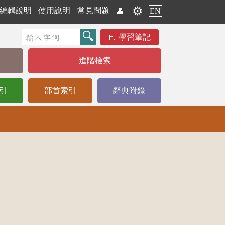
⚙️
編輯說明
使用說明
常見問題
👤
EN
學習筆記
進階檢索
引
部首索引
辭典附錄