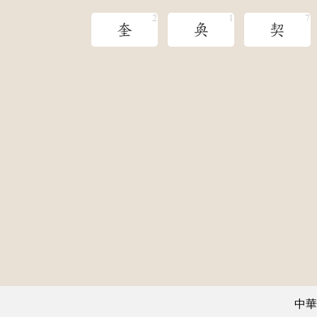
奎
奐
契
中華