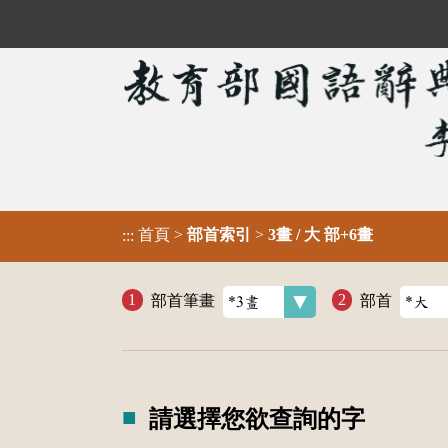
首頁
>
部首索引
>
3畫 / 大 部+6畫
:::
部首筆畫
部首
請選擇您欲查詢的字