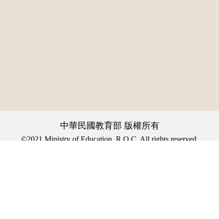
中華民國教育部 版權所有
©2021 Ministry of Education, R.O.C. All rights reserved.
:::
個資法及隱私聲明
|
辭典公眾授權網
|
意見交流
|
網網相連
三峽總院區地址：新北市三峽區三樹路2號、
︿
臺北院區地址：臺北市大安區和平東路一段179號、