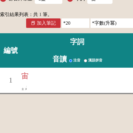
索引結果列表：共
1
筆。
加入筆記
字詞
編號
音讀
注音
漢語拼音
宙
1
ˋ
ㄓㄡ