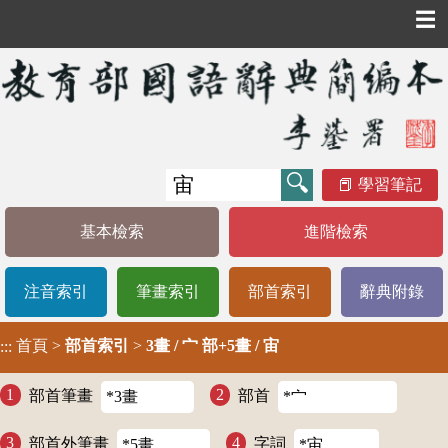
☰
學習筆記
基本檢索
進階檢索
注音索引
筆畫索引
部首索引
辭典附錄
首頁
>
部首索引
>
3畫 / 宀 部+5畫 / 宙
:::
部首筆畫
部首
部首外筆畫
字詞