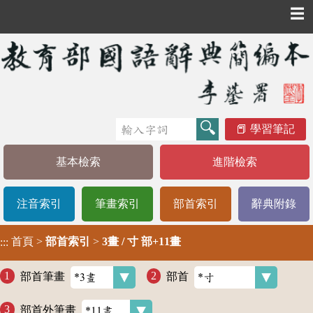
☰
學習筆記
基本檢索
進階檢索
注音索引
筆畫索引
部首索引
辭典附錄
首頁
>
部首索引
>
3畫 / 寸 部+11畫
:::
部首筆畫
部首
部首外筆畫