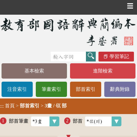
☰
學習筆記
基本檢索
進階檢索
注音索引
筆畫索引
部首索引
辭典附錄
首頁
>
部首索引
>
3畫 / 巛 部
:::
部首筆畫
部首