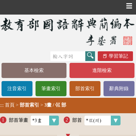
☰
學習筆記
基本檢索
進階檢索
注音索引
筆畫索引
部首索引
辭典附錄
首頁
>
部首索引
>
3畫 / 巛 部
:::
部首筆畫
部首