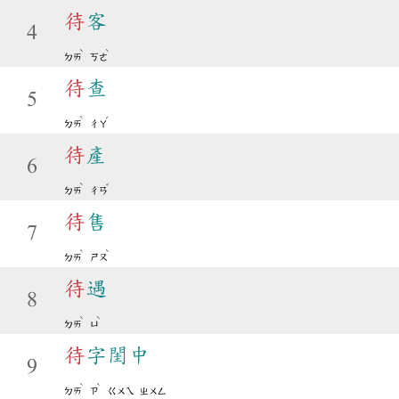
待
客
4
ˋ
ˋ
ㄉㄞ
ㄎㄜ
待
查
5
ˋ
ˊ
ㄉㄞ
ㄔㄚ
待
產
6
ˋ
ˇ
ㄉㄞ
ㄔㄢ
待
售
7
ˋ
ˋ
ㄉㄞ
ㄕㄡ
待
遇
8
ˋ
ˋ
ㄉㄞ
ㄩ
待
字閨中
9
ˋ
ˋ
ㄉㄞ
ㄗ
ㄍㄨㄟ
ㄓㄨㄥ