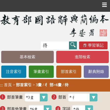
☰
學習筆記
基本檢索
進階檢索
注音索引
筆畫索引
部首索引
辭典附錄
首頁
>
部首索引
>
3畫 / 彳 部+6畫 / 待
:::
部首筆畫
部首
部首外筆畫
字詞