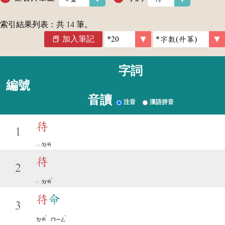
索引結果列表：共
14
筆。
加入筆記
字詞
編號
音讀
注音
漢語拼音
待
1
ㄉㄞ
待
2
ˋ
ㄉㄞ
待
命
3
ˋ
ˋ
ㄉㄞ
ㄇㄧㄥ