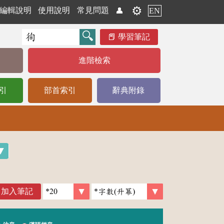
⚙️
編輯說明
使用說明
常見問題
👤
EN
學習筆記
進階檢索
引
部首索引
辭典附錄
加入筆記