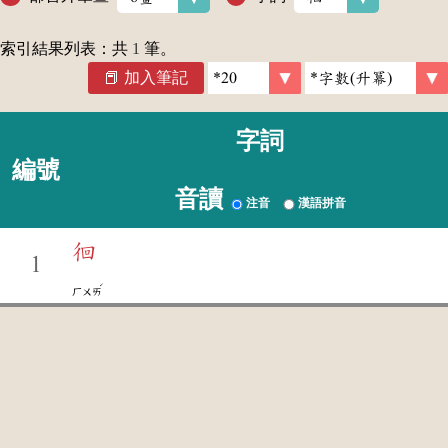
索引結果列表：共
1
筆。
加入筆記
字詞
編號
音讀
注音
漢語拼音
徊
1
ˊ
ㄏㄨㄞ