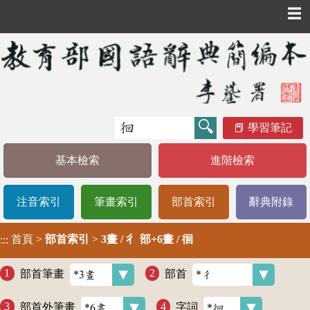
☰
學習筆記
基本檢索
進階檢索
注音索引
筆畫索引
部首索引
辭典附錄
首頁
>
部首索引
>
3畫 / 彳 部+6畫 / 徊
:::
部首筆畫
部首
部首外筆畫
字詞