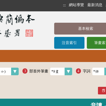
網站導覽
最新消息
:::
基本檢索
注音索引
筆畫索
部首外筆畫
字詞
音讀