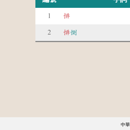
1
悱
2
悱
惻
中華