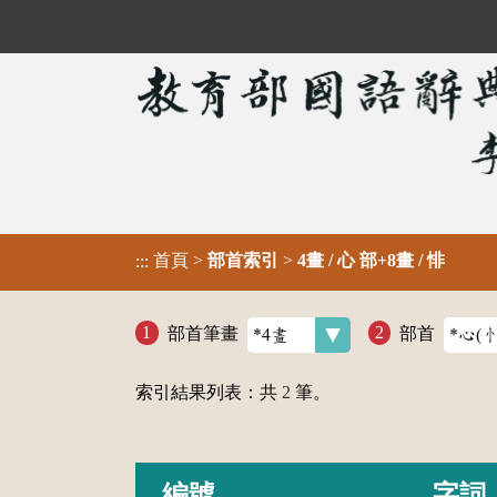
首頁
>
部首索引
>
4畫 / 心 部+8畫 / 悱
:::
部首筆畫
部首
索引結果列表：共
2
筆。
編號
字詞