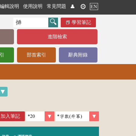
⚙️
編輯說明
使用說明
常見問題
👤
EN
學習筆記
進階檢索
引
部首索引
辭典附錄
加入筆記