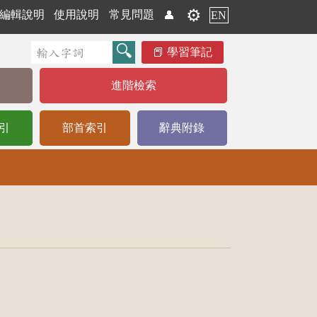
⚙️
編輯說明
使用說明
常見問題
👤
EN
學習筆記
進階檢索
引
部首索引
辭典附錄