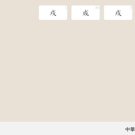
戌
成
戍
中華