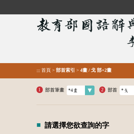
首頁
>
部首索引
>
4畫 / 戈 部+2畫
:::
部首筆畫
部首
請選擇您欲查詢的字