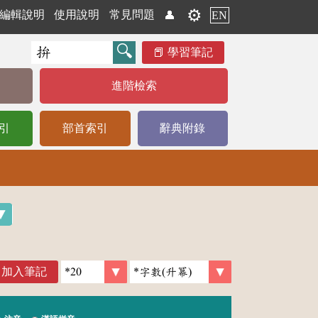
⚙️
編輯說明
使用說明
常見問題
👤
EN
學習筆記
進階檢索
引
部首索引
辭典附錄
加入筆記