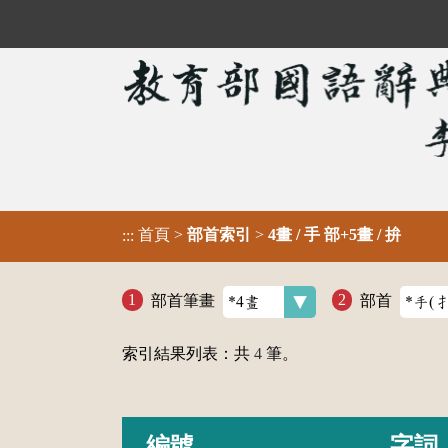
首頁
>
部首索引
>
4畫 / 手 部+5畫 / 拚
:::
部首筆畫
部首
索引結果列表：共
4
筆。
編號
字詞