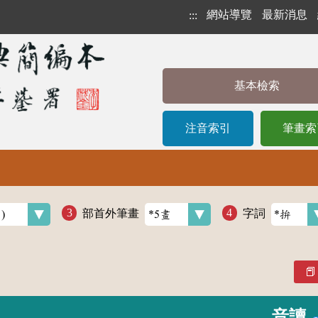
網站導覽
最新消息
:::
基本檢索
注音索引
筆畫索
部首外筆畫
字詞
音讀