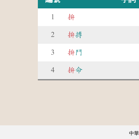
1
拚
2
拚
搏
3
拚
鬥
4
拚
命
中華