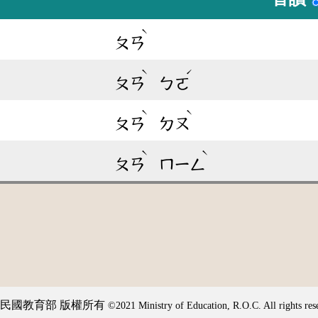
ˋ
ㄆㄢ
ˋ
ˊ
ㄆㄢ
ㄅㄛ
ˋ
ˋ
ㄆㄢ
ㄉㄡ
ˋ
ˋ
ㄆㄢ
ㄇㄧㄥ
民國教育部 版權所有
©2021 Ministry of Education, R.O.C. All rights res