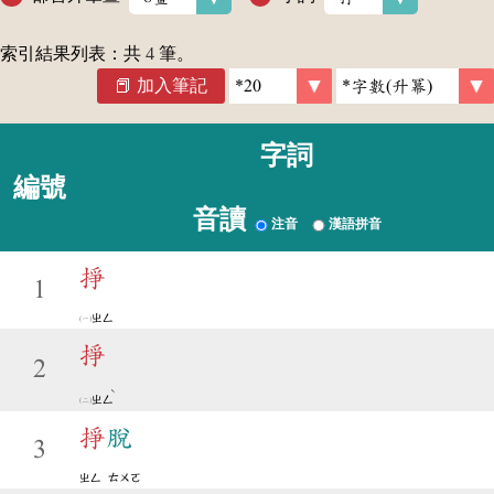
索引結果列表：共
4
筆。
加入筆記
字詞
編號
音讀
注音
漢語拼音
掙
1
ㄓㄥ
掙
2
ˋ
ㄓㄥ
掙
脫
3
ㄓㄥ
ㄊㄨㄛ