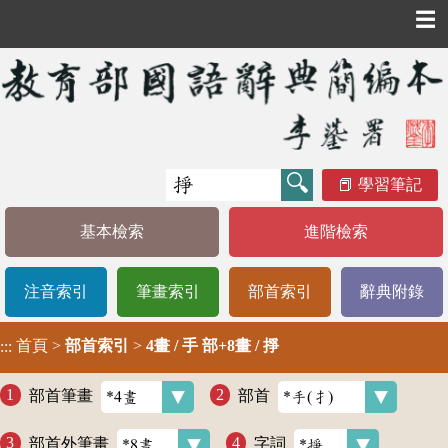
☰
學習筆記
基本檢索
進階檢索
注音索引
筆畫索引
部首索引
辭典附錄
首頁
>
部首索引
>
4畫 / 手 部+8畫 / 掙
:::
部首筆畫
部首
部首外筆畫
字詞