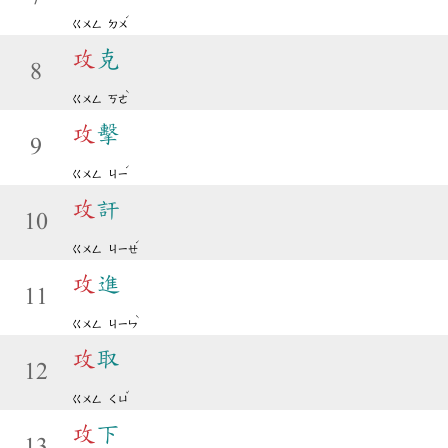
ˊ
ㄍㄨㄥ
ㄉㄨ
攻
克
8
ˋ
ㄍㄨㄥ
ㄎㄜ
攻
擊
9
ˊ
ㄍㄨㄥ
ㄐㄧ
攻
訐
10
ˊ
ㄍㄨㄥ
ㄐㄧㄝ
攻
進
11
ˋ
ㄍㄨㄥ
ㄐㄧㄣ
攻
取
12
ˇ
ㄍㄨㄥ
ㄑㄩ
攻
下
13