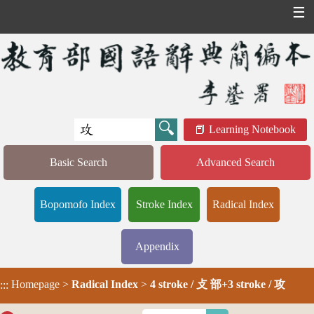
☰
Learning Notebook
Basic Search
Advanced Search
Bopomofo Index
Stroke Index
Radical Index
Appendix
Homepage
>
Radical Index
>
4 stroke / 攴 部+3 stroke / 攻
:::