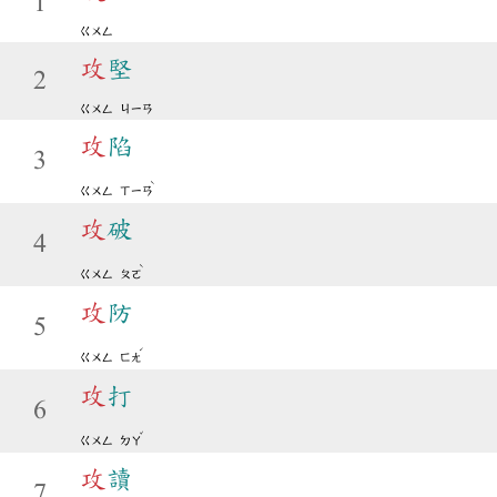
1
ㄍㄨㄥ
攻
堅
2
ㄍㄨㄥ
ㄐㄧㄢ
攻
陷
3
ˋ
ㄍㄨㄥ
ㄒㄧㄢ
攻
破
4
ˋ
ㄍㄨㄥ
ㄆㄛ
攻
防
5
ˊ
ㄍㄨㄥ
ㄈㄤ
攻
打
6
ˇ
ㄍㄨㄥ
ㄉㄚ
攻
讀
7