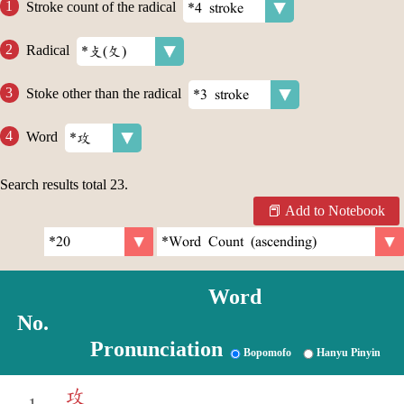
Stroke count of the radical
Radical
Stoke other than the radical
Word
Search results total
23
.
Add to Notebook
Word
No.
Pronunciation
Bopomofo
Hanyu Pinyin
攻