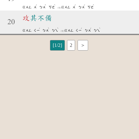
ˊ
ˋ
ˋ
ˊ
ˊ
ˋ
ㄍㄨㄥ
ㄨ
ㄅㄨ
ㄎㄜ
ㄍㄨㄥ
ㄨ
ㄅㄨ
ㄎㄜ
(變)
攻
其不備
20
ˊ
ˋ
ˋ
ˊ
ˊ
ˋ
ㄍㄨㄥ
ㄑㄧ
ㄅㄨ
ㄅㄟ
ㄍㄨㄥ
ㄑㄧ
ㄅㄨ
ㄅㄟ
(變)
[1/2]
2
＞