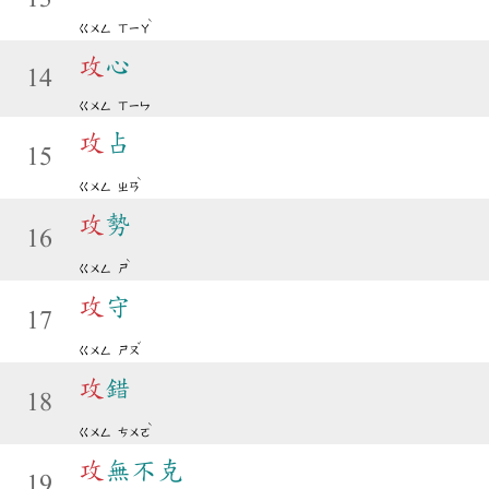
ˋ
ㄍㄨㄥ
ㄒㄧㄚ
攻
心
14
ㄍㄨㄥ
ㄒㄧㄣ
攻
占
15
ˋ
ㄍㄨㄥ
ㄓㄢ
攻
勢
16
ˋ
ㄍㄨㄥ
ㄕ
攻
守
17
ˇ
ㄍㄨㄥ
ㄕㄡ
攻
錯
18
ˋ
ㄍㄨㄥ
ㄘㄨㄛ
攻
無不克
19