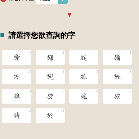
請選擇您欲查詢的字
旁
旆
旄
旛
方
旎
旅
旌
旗
旋
施
族
旖
於