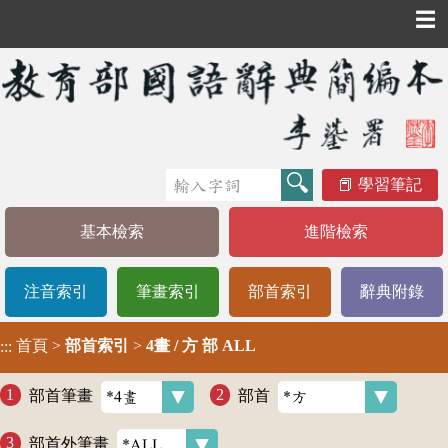
☰
學習筆記
基本檢索
進階檢索
注音索引
筆畫索引
部首索引
辭典附錄
首頁
>
部首索引
>
4畫 / 方 部 ALL
:::
部首筆畫
部首
部首外筆畫